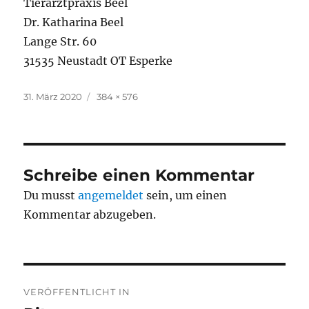
Tierarztpraxis Beel
Dr. Katharina Beel
Lange Str. 60
31535 Neustadt OT Esperke
Veröffentlicht
Originalgröße
31. März 2020
384 × 576
am
Schreibe einen Kommentar
Du musst
angemeldet
sein, um einen
Kommentar abzugeben.
Beitragsnavigation
VERÖFFENTLICHT IN