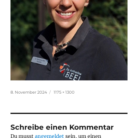
Veröffentlicht
Originalgröße
8. November 2024
1175 × 1300
am
Schreibe einen Kommentar
Du musst
angemeldet
sein, um einen