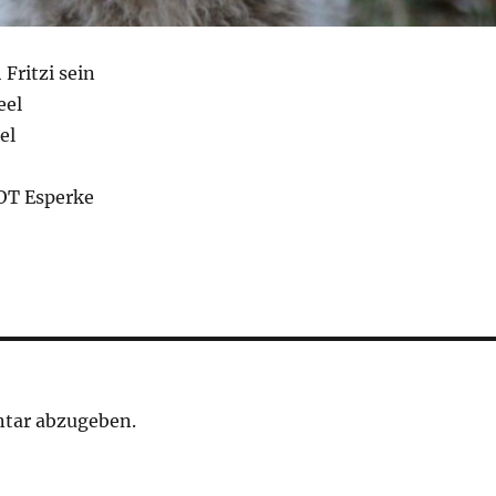
Fritzi sein
eel
el
OT Esperke
tar abzugeben.